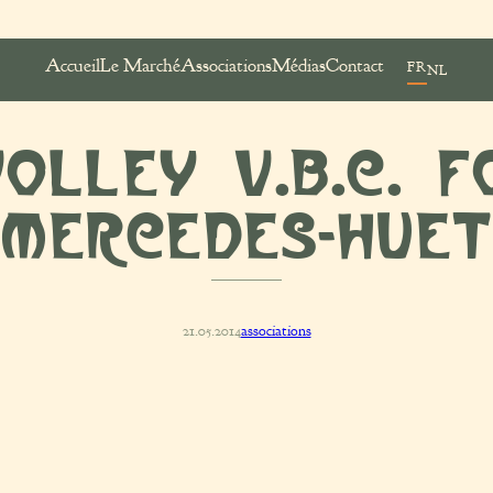
Accueil
Le Marché
Associations
Médias
Contact
FR
NL
olley V.B.C. F
MERCEDES-HUET
21.05.2014
associations