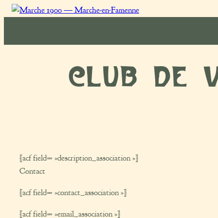
Marche
1900
Club de v
[acf field= »description_association »]
Contact
[acf field= »contact_association »]
[acf field= »email_association »]