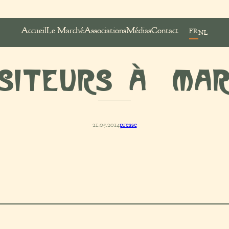
Accueil
Le Marché
Associations
Médias
Contact
FR
NL
isiteurs à Ma
21.05.2014
presse