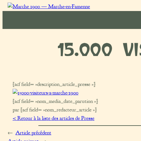
Marche
1900
15.000 v
[acf field= »description_article_presse »]
[acf field= »nom_media_date_parution »]
par [acf field= »nom_redacteur_article »]
< Retour à la liste des articles de Presse
←
Article précédent